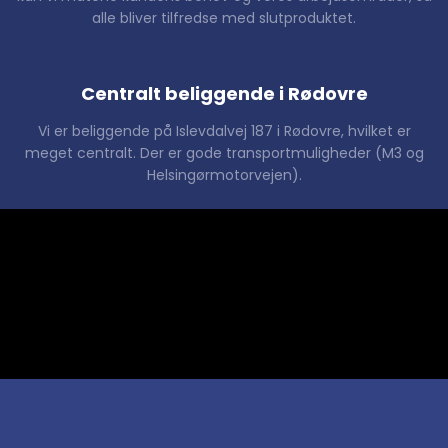
alle bliver tilfredse med slutproduktet.
Centralt beliggende i Rødovre
​​Vi er beliggende på Islevdalvej 187 i Rødovre, hvilket er
meget centralt. Der er gode transportmuligheder (M3 og
Helsingørmotorvejen).